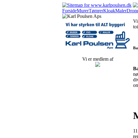
Forside
Murer
Tømrer
Kloak
Maler
Drone
Vi
to
Ba
Vi er medlem af
B
nø
di
om
M
11
re