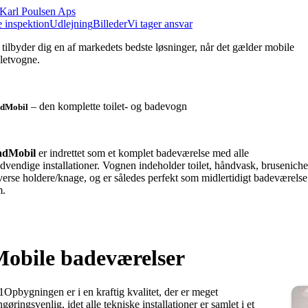
 inspektion
Udlejning
Billeder
Vi tager ansvar
 tilbyder dig en af markedets bedste løsninger, når det gælder mobile
iletvogne.
– den komplette toilet- og badevogn
dMobil
adMobil
er indrettet som et komplet badeværelse med alle
dvendige installationer. Vognen indeholder toilet, håndvask, brusenich
verse holdere/knage, og er således perfekt som midlertidigt badeværelse
.
obile badeværelser
1Opbygningen er i en kraftig kvalitet, der er meget
ngøringsvenlig, idet alle tekniske installationer er samlet i et