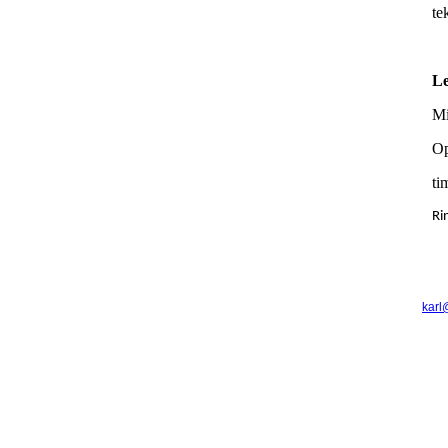
te
Le
Mi
Op
ti
Ri
Karl Poulsen Aps • Smedevej 6 • 6740 Bramming • Telefon 75 17 30 77 •
karl